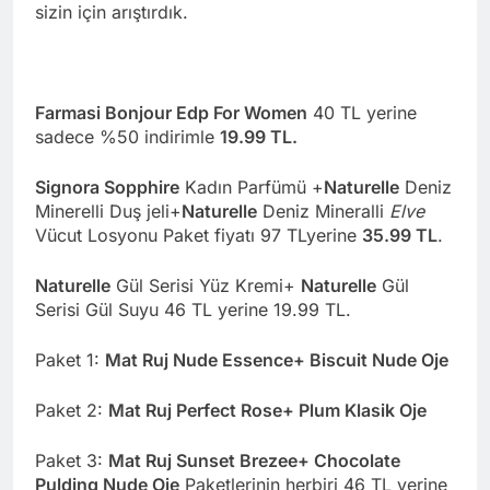
sizin için arıştırdık.
Farmasi Bonjour Edp For Women
40 TL yerine
sadece %50 indirimle
19.99 TL.
Signora Sopphire
Kadın Parfümü +
Naturelle
Deniz
Minerelli Duş jeli+
Naturelle
Deniz Mineralli
Elve
Vücut Losyonu Paket fiyatı 97 TLyerine
35.99 TL
.
Naturelle
Gül Serisi Yüz Kremi+
Naturelle
Gül
Serisi Gül Suyu 46 TL yerine 19.99 TL.
Paket 1:
Mat Ruj Nude Essence+ Biscuit Nude Oje
Paket 2:
Mat Ruj Perfect Rose+ Plum Klasik Oje
Paket 3:
Mat Ruj Sunset Brezee+ Chocolate
Pulding Nude Oje
Paketlerinin herbiri 46 TL yerine