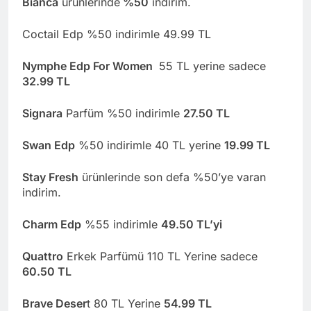
Bianca
ürünlerinde
%50
indirim.
Coctail Edp %50 indirimle 49.99 TL
Nymphe Edp For Women
55 TL yerine sadece
32.99 TL
Signara
Parfüm %50 indirimle
27.50 TL
Swan Edp
%50 indirimle 40 TL yerine
19.99 TL
Stay Fresh
ürünlerinde son defa %5
0’ye varan
indirim.
Charm Edp
%55 indirimle
49.50 TL’yi
Quattro
Erkek Parfümü 110 TL Yerine sadece
60.50 TL
Brave Deser
t 80 TL Yerine
54.99 TL