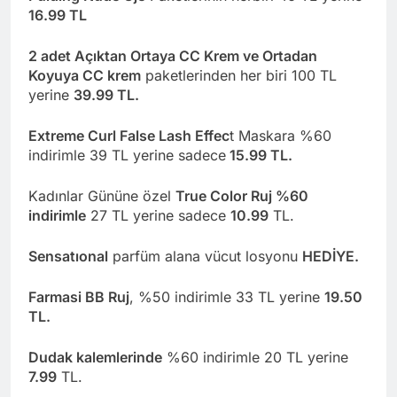
16.99 TL
2 adet Açıktan Ortaya CC Krem ve Ortadan
Koyuya CC krem
paketlerinden her biri 100 TL
yerine
39.99 TL.
Extreme Curl False Lash Effec
t Maskara %60
indirimle 39 TL yerine sadece
15.99 TL.
Kadınlar Gününe özel
True Color Ruj %60
indirimle
27 TL yerine sadece
10.99
TL.
Sensatıonal
parfüm alana vücut losyonu
HEDİYE.
Farmasi BB Ruj
, %50 indirimle 33 TL yerine
19.50
TL.
Dudak kalemlerinde
%60 indirimle 20 TL yerine
7.99
TL.