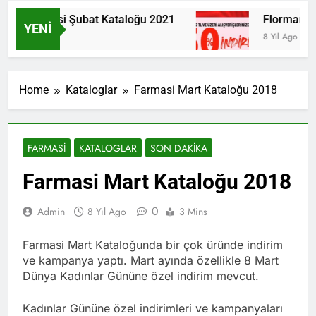
Farmasi Şubat Kataloğu 2021
Flormar İns
YENI
6 Yıl Ago
8 Yıl Ago
Home
Kataloglar
Farmasi Mart Kataloğu 2018
FARMASI
KATALOGLAR
SON DAKIKA
Farmasi Mart Kataloğu 2018
0
Admin
8 Yıl Ago
3 Mins
Farmasi Mart Kataloğunda bir çok üründe indirim
ve kampanya yaptı. Mart ayında özellikle 8 Mart
Dünya Kadınlar Gününe özel indirim mevcut.
Kadınlar Gününe özel indirimleri ve kampanyaları