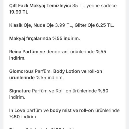
Çift Fazlı Makyaj Temizleyici
35 TL yerine sadece
19.99 TL
Klasik Oje, Nude Oje
3.99 TL,
Gliter Oje 6.25 TL.
Makyaj fırçalarında %55 indirim.
Reina Parfüm
ve deodorant ürünlerinde
%55
indirim.
Glomorou
s Parfüm,
Body Lotion ve roll-on
ürünlerinde
%55 indirim.
Signature
Parfüm ve Roll-on ürünlerinde
%50
indirim.
In Love
parfüm ve
body mist ve roll-on
ürünlerinde
%50
indirim.