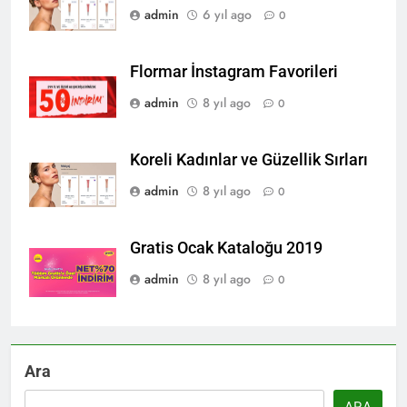
admin
6 yıl ago
0
Flormar İnstagram Favorileri
admin
8 yıl ago
0
Koreli Kadınlar ve Güzellik Sırları
admin
8 yıl ago
0
Gratis Ocak Kataloğu 2019
admin
8 yıl ago
0
Ara
ARA