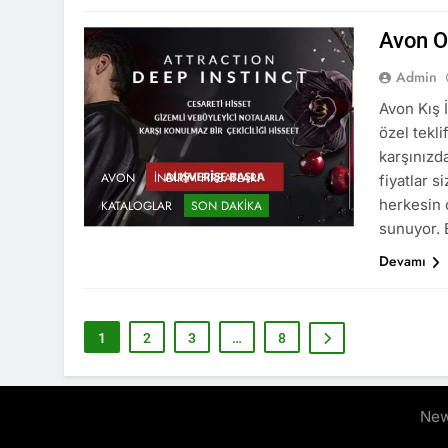
Avon O
Admin
Avon Kış İ
özel tekl
karşınızd
AVON
İNDIRIM FIRSATLARI
fiyatlar s
herkesin 
KATALOGLAR
SON DAKIKA
sunuyor. 
Devamı
1
2
3
…
8
New