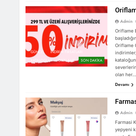
Orifla
Admin
Oriflame B
başladığı
Oriflame O
GÜNCEL
İNDIRIM FIRSATLARI
indirimler
kataloğuna
KATALOGLAR
ORIFLAME
SON DAKIKA
severleri
olan her
Devamı
Farmas
Admin
Farmasi K
yepyeni kı