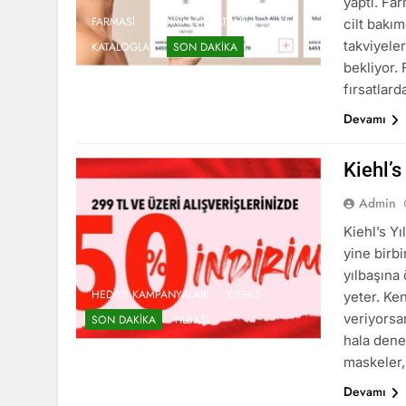
yaptı. Fa
FARMASI
İNDIRIM FIRSATLARI
cilt bakı
takviyele
KATALOGLAR
SON DAKIKA
bekliyor. 
fırsatlar
Devamı
Kiehl’
Admin
Kiehl’s Yı
yine birb
yılbaşına 
HEDIYE KAMPANYALARI
KIEHLS
yeter. Ke
veriyorsa
SON DAKIKA
YILBAŞI
hala dene
maskeler,
Devamı