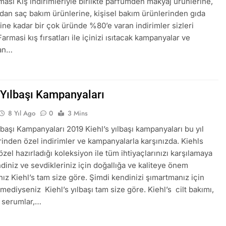
rmasi Kış indirimleriyle birlikte parfümden makyaj ürünlerine,
mdan saç bakım ürünlerine, kişisel bakım ürünlerinden gıda
rine kadar bir çok üründe %80’e varan indirimler sizleri
Farmasi kış fırsatları ile içinizi ısıtacak kampanyalar ve
dan…
s Yılbaşı Kampanyaları
8 Yıl Ago
0
3 Mins
lbaşı Kampanyaları 2019 Kiehl’s yılbaşı kampanyaları bu yıl
irinden özel indirimler ve kampanyalarla karşınızda. Kiehls
özel hazırladığı koleksiyon ile tüm ihtiyaçlarınızı karşılamaya
ndiniz ve sevdikleriniz için doğallığa ve kaliteye önem
nız Kiehl’s tam size göre. Şimdi kendinizi şımartmanız için
mediyseniz Kiehl’s yılbaşı tam size göre. Kiehl’s cilt bakımı,
 serumlar,…