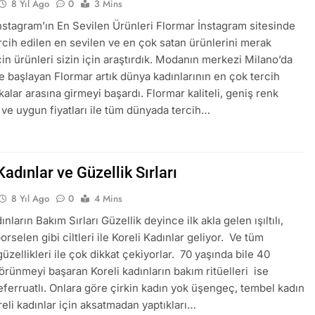
8 Yıl Ago
0
3 Mins
nstagram’ın En Sevilen Ürünleri Flormar İnstagram sitesinde
rcih edilen en sevilen ve en çok satan ürünlerini merak
çin ürünleri sizin için araştırdık. Modanın merkezi Milano’da
e başlayan Flormar artık dünya kadınlarının en çok tercih
kalar arasına girmeyi başardı. Flormar kaliteli, geniş renk
 ve uygun fiyatları ile tüm dünyada tercih…
Kadınlar ve Güzellik Sırları
8 Yıl Ago
0
4 Mins
ınların Bakım Sırları Güzellik deyince ilk akla gelen ışıltılı,
rselen gibi ciltleri ile Koreli Kadınlar geliyor. Ve tüm
zellikleri ile çok dikkat çekiyorlar. 70 yaşında bile 40
örünmeyi başaran Koreli kadınların bakım ritüelleri ise
eferruatlı. Onlara göre çirkin kadın yok üşengeç, tembel kadın
reli kadınlar için aksatmadan yaptıkları…