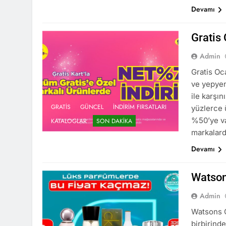
Devamı
Gratis
Admin
Gratis Oc
ve yepyen
ile karşı
GRATIS
GÜNCEL
İNDIRIM FIRSATLARI
yüzlerce ü
%50’ye va
KATALOGLAR
SON DAKIKA
markalard
Devamı
Watson
Admin
Watsons O
birbirinde