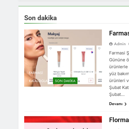
Son dakika
Farmas
Admin
Farmasi Ş
Gününe öz
ürünlerle
FARMASI
GÜNCEL
İNDIRIM FIRSATLARI
yüz bakım
ürünleri 
KATALOGLAR
SON DAKIKA
Şubat Kat
Şubat…
Devamı
Florma