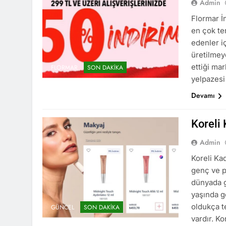
Admin
Flormar İ
en çok te
edenler i
üretilmey
ettiği mar
FLORMAR
SON DAKIKA
yelpazesi
Devamı
Koreli 
Admin
Koreli Kad
genç ve po
dünyada gü
yaşında g
oldukça t
GÜNCEL
SON DAKIKA
vardır. Ko