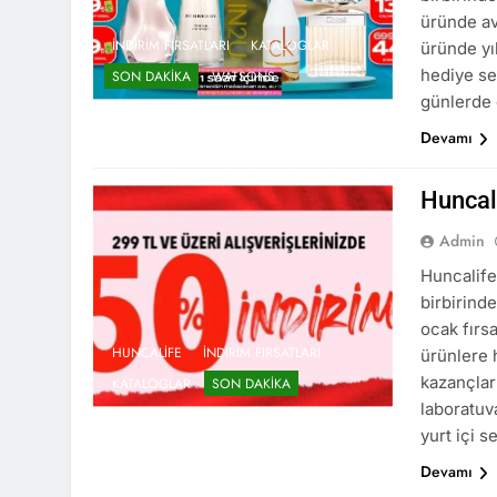
üründe av
İNDIRIM FIRSATLARI
KATALOGLAR
üründe yıl
hediye se
SON DAKIKA
WATSONS
günlerde 
Devamı
Huncal
Admin
Huncalife
birbirinde
ocak fırsa
HUNCALIFE
İNDIRIM FIRSATLARI
ürünlere 
kazançlar
KATALOGLAR
SON DAKIKA
laboratuv
yurt içi 
Devamı