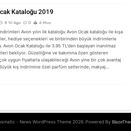
cak Kataloğu 2019
8 Yıl Ago
0
6 Mins
ndirimleri Avon yılın ilk kataloğu Avon Ocak kataloğu ile kışa
ifler, hediye seçenekleri ve birbirinden büyük indirimlerle
a. Avon Ocak Kataloğu ile 3.95 TL’den başlayan inanılmaz
izleri bekliyor. Güzelliğine ve bakımına özen gösteren
çok uygun fiyatlarla ulaşabileceği Avon yine bir çok avantaj
Büyük kış indirimine özel parfüm setlerinde, makyaj…
smatic - News WordPress Theme 2026. Powered By
BlazeThe