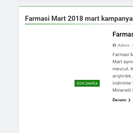
Farmasi Mart 2018 mart kampanyal
Farmas
Admin
Farmasi M
Mart ayın
mevcut. K
arıştırd
indirimle
FARMASI
KATALOGLAR
SON DAKIKA
Minerelli
Devamı