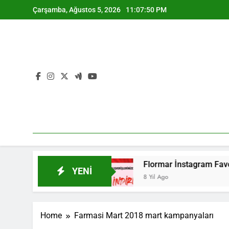
Skip
Çarşamba, Ağustos 5, 2026
11:07:50 PM
to
content
ubat Kataloğu 2021
Flormar İnstagram Favoril
YENI
8 Yıl Ago
Home
Farmasi Mart 2018 mart kampanyaları