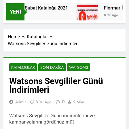
Farmasi Şubat Kataloğu 2021
Flormar İnsta
YENI
6 Yıl Ago
8 Yıl Ago
Home
Kataloglar
Watsons Sevgililer Günü İndirimleri
KATALOGLAR
SON DAKIKA
WATSONS
Watsons Sevgililer Günü
İndirimleri
0
Admin
8 Yıl Ago
2 Mins
Watsons Sevgililer Günü indirimlerini ve
kampanyalarını gördünüz mü?