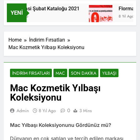
Farmasi Şubat Kataloğu 2021
Flormar İns
YENI
6 Yıl Ago
8 Yıl Ago
Home
İndirim Fırsatları
Mac Kozmetik Yılbaşı Koleksiyonu
İNDIRIM FIRSATLARI
MAC
SON DAKIKA
YILBAŞI
Mac Kozmetik Yılbaşı
Koleksiyonu
0
Admin
8 Yıl Ago
3 Mins
Mac Yılbaşı Koleksiyonunu Gördünüz mü?
Dünyanın en çok satılan ve tercih edilen markası