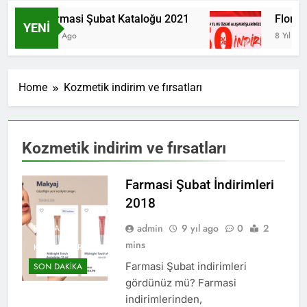
Farmasi Şubat Kataloğu 2021
Flormar
YENI
6 Yıl Ago
8 Yıl Ago
Home
Kozmetik indirim ve fırsatları
Kozmetik indirim ve fırsatları
Farmasi Şubat İndirimleri
2018
admin
9 yıl ago
0
2
FARMASI
mins
KATALOGLAR
Farmasi Şubat indirimleri
SON DAKIKA
gördünüz mü? Farmasi
indirimlerinden,