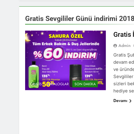
Gratis Sevgililer Günü indirimi 201
Gratis 
Admin
Gratis Şu
devam edi
ve üründe
Sevgililer
sizleri be
GRATIS
KATALOGLAR
SON DAKIKA
hediye se
Devamı