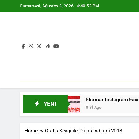
Skip
Cumartesi, Ağustos 8, 2026
4:49:53 PM
to
content
bat Kataloğu 2021
Flormar İnstagram Favorile
YENI
8 Yıl Ago
Home
Gratis Sevgililer Günü indirimi 2018