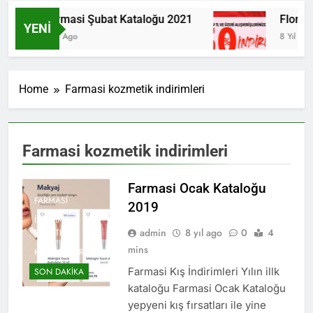
Farmasi Şubat Kataloğu 2021
Flormar
YENI
6 Yıl Ago
8 Yıl Ago
Home
Farmasi kozmetik indirimleri
Farmasi kozmetik indirimleri
Farmasi Ocak Kataloğu
FARMASI
2019
İNDIRIM
admin
8 yıl ago
0
4
FIRSATLARI
mins
KATALOGLAR
Farmasi Kış İndirimleri Yılın illk
SON DAKIKA
kataloğu Farmasi Ocak Kataloğu
yepyeni kış fırsatları ile yine