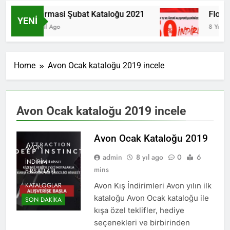
Farmasi Şubat Kataloğu 2021
Florma
YENI
6 Yıl Ago
8 Yıl Ag
Home
Avon Ocak kataloğu 2019 incele
Avon Ocak kataloğu 2019 incele
Avon Ocak Kataloğu 2019
AVON
admin
8 yıl ago
0
6
İNDIRIM
mins
FIRSATLARI
KATALOGLAR
Avon Kış İndirimleri Avon yılın ilk
kataloğu Avon Ocak kataloğu ile
SON DAKIKA
kışa özel teklifler, hediye
seçenekleri ve birbirinden