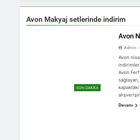
Avon Makyaj setlerinde indirim
Avon N
Admin
Avon nisa
indirimle
Avon Ferf
sağlayan,
kapaktaki
AVON
KATALOGLAR
SON DAKIKA
alışveriş
Devamı