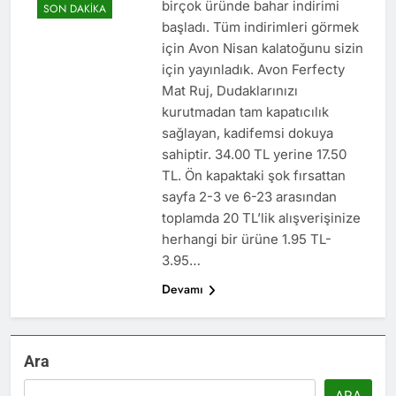
birçok üründe bahar indirimi
SON DAKIKA
başladı. Tüm indirimleri görmek
için Avon Nisan kalatoğunu sizin
için yayınladık. Avon Ferfecty
Mat Ruj, Dudaklarınızı
kurutmadan tam kapatıcılık
sağlayan, kadifemsi dokuya
sahiptir. 34.00 TL yerine 17.50
TL. Ön kapaktaki şok fırsattan
sayfa 2-3 ve 6-23 arasından
toplamda 20 TL’lik alışverişinize
herhangi bir ürüne 1.95 TL-
3.95…
Devamı
Ara
ARA