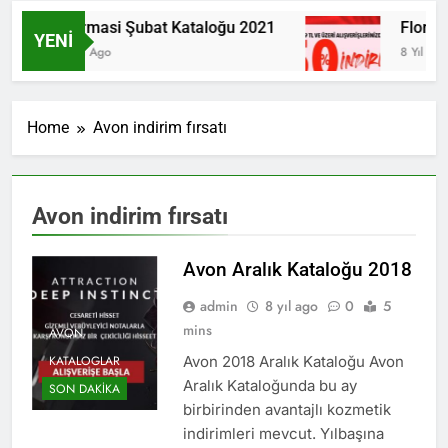
Farmasi Şubat Kataloğu 2021
Flormar
YENI
6 Yıl Ago
8 Yıl Ago
Home
Avon indirim fırsatı
Avon indirim fırsatı
Avon Aralık Kataloğu 2018
admin
8 yıl ago
0
5
mins
AVON
KATALOGLAR
Avon 2018 Aralık Kataloğu Avon
Aralık Kataloğunda bu ay
SON DAKIKA
birbirinden avantajlı kozmetik
indirimleri mevcut. Yılbaşına