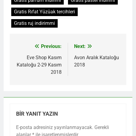
Gratis parfüm indirimi
Gratis pastel indirimi
Gratis Rıfat Yüzüak tercihleri
Gratis ruj indirimmi
Previous:
Next:
Yazı
gezinmesi
Eve Shop Kasım
Avon Aralık Kataloğu
Kataloğu 2-29 Kasım
2018
2018
BIR YANIT YAZIN
E-posta adresiniz yayınlanmayacak.
Gerekli
alanlar
*
ile işaretlenmişlerdir