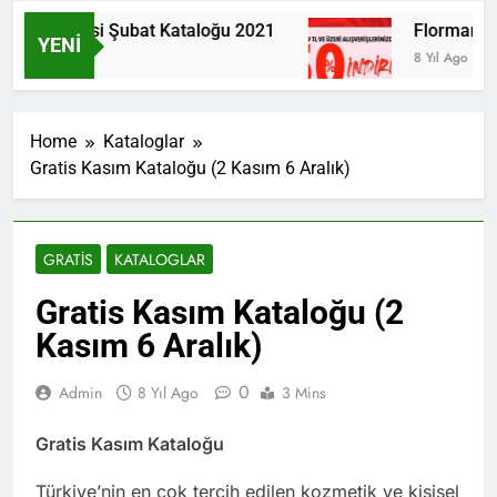
Farmasi Şubat Kataloğu 2021
Flormar İns
YENI
6 Yıl Ago
8 Yıl Ago
Home
Kataloglar
Gratis Kasım Kataloğu (2 Kasım 6 Aralık)
GRATIS
KATALOGLAR
Gratis Kasım Kataloğu (2
Kasım 6 Aralık)
0
Admin
8 Yıl Ago
3 Mins
Gratis Kasım Kataloğu
Türkiye’nin en çok tercih edilen kozmetik ve kişisel